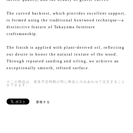
The curved backrest, which provides excellent support,
is formed using the traditional bentwood technique—a
distinctive feature of Takayama furniture
craftsmanship.
The finish is applied with plant-derived oil, reflecting
our desire to honor the natural texture of the wood.
Through repeated sanding and oiling, we achieve an
exceptionally smooth, refined surface.
※この商品は、発送予定時期が同じ商品とのみあわせて注文すること
ができます。
通報する