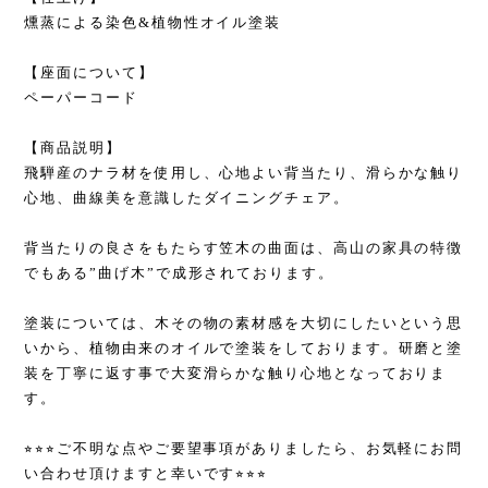
燻蒸による染色&植物性オイル塗装
【座面について】
ペーパーコード
【商品説明】
飛騨産のナラ材を使用し、心地よい背当たり、滑らかな触り
心地、曲線美を意識したダイニングチェア。
背当たりの良さをもたらす笠木の曲面は、高山の家具の特徴
でもある”曲げ木”で成形されております。
塗装については、木その物の素材感を大切にしたいという思
いから、植物由来のオイルで塗装をしております。研磨と塗
装を丁寧に返す事で大変滑らかな触り心地となっておりま
す。
⭐︎⭐︎⭐︎ご不明な点やご要望事項がありましたら、お気軽にお問
い合わせ頂けますと幸いです⭐︎⭐︎⭐︎