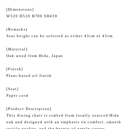
[Dimensions]
W520 D520 H700 SH430
(Remarks)
Seat height can be selected as either 43cm or 45cm.
[Material]
Oak wood from Hida, Japan
[Finish]
Plant-based oil finish
[Seat]
Paper cord
[Product Description]
This dining chair is crafted from locally sourced Hida
oak and designed with an emphasis on comfort, smooth
tactile quality, and the beauty of gentle curves.