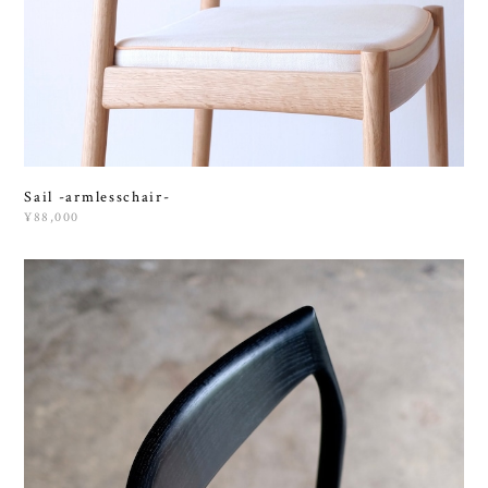
Sail -armlesschair-
¥88,000