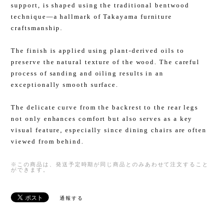
support, is shaped using the traditional bentwood
technique—a hallmark of Takayama furniture
craftsmanship.
The finish is applied using plant-derived oils to
preserve the natural texture of the wood. The careful
process of sanding and oiling results in an
exceptionally smooth surface.
The delicate curve from the backrest to the rear legs
not only enhances comfort but also serves as a key
visual feature, especially since dining chairs are often
viewed from behind.
※この商品は、発送予定時期が同じ商品とのみあわせて注文すること
ができます。
通報する