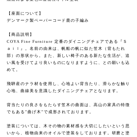
【座面について】
デンマーク製ペーパーコード鹿の子編み
【商品説明】
COYA Fine Furniture 定番のダイニングチェアである『Ｓ
ａｉｌ』。名前の由来は、帆船の帆に似た笠木（背もたれ
部）の形状から。また、新しい椅子のある新たな生活が、追
い風を受けてより良いものになりますように、との願いも込
めて。
飛騨産のナラ材を使用し、心地よい背当たり、滑らかな触り
心地、曲線美を意識したダイニングチェアとなります。
背当たりの良さをもたらす笠木の曲面は、高山の家具の特徴
でもある”曲げ木”で成形されております。
塗装については、木その物の素材感を大切にしたいという思
いから、植物由来のオイルで塗装をしております。研磨と塗