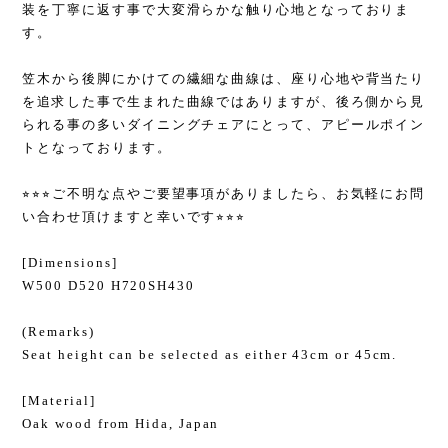
装を丁寧に返す事で大変滑らかな触り心地となっておりま
す。
笠木から後脚にかけての繊細な曲線は、座り心地や背当たり
を追求した事で生まれた曲線ではありますが、後ろ側から見
られる事の多いダイニングチェアにとって、アピールポイン
トとなっております。
⭐︎⭐︎⭐︎ご不明な点やご要望事項がありましたら、お気軽にお問
い合わせ頂けますと幸いです⭐︎⭐︎⭐︎
[Dimensions]
W500 D520 H720SH430
(Remarks)
Seat height can be selected as either 43cm or 45cm.
[Material]
Oak wood from Hida, Japan