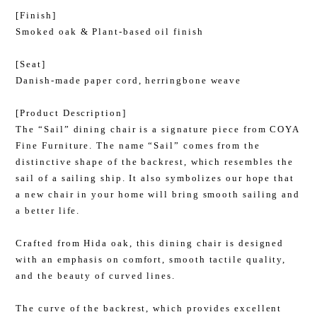
[Finish]
Smoked oak & Plant-based oil finish
[Seat]
Danish-made paper cord, herringbone weave
[Product Description]
The “Sail” dining chair is a signature piece from COYA
Fine Furniture. The name “Sail” comes from the
distinctive shape of the backrest, which resembles the
sail of a sailing ship. It also symbolizes our hope that
a new chair in your home will bring smooth sailing and
a better life.
Crafted from Hida oak, this dining chair is designed
with an emphasis on comfort, smooth tactile quality,
and the beauty of curved lines.
The curve of the backrest, which provides excellent